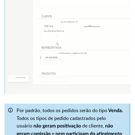
Por padrão, todos os pedidos serão do tipo
Venda.
Todos os tipos de pedido cadastrados pelo
usuário
de cliente,
não geram positivação
não
e
geram comissão
nem participam do atingimento